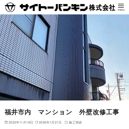
コ
ン
テ
ン
ツ
へ
移
動
福井市内 マンション 外壁改修工事
2023年11月19日
2026年1月21日
施工実績