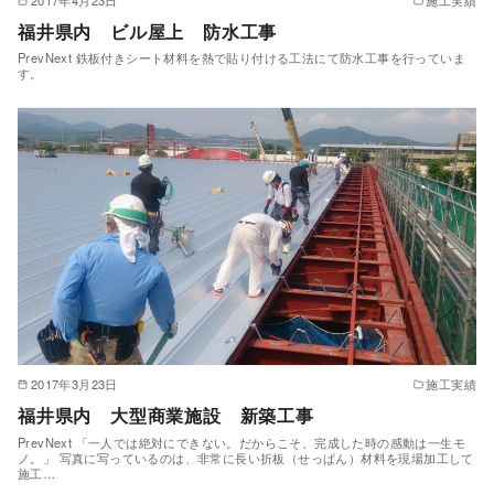
福井県内 ビル屋上 防水工事
PrevNext 鉄板付きシート材料を熱で貼り付ける工法にて防水工事を行っていま
す。
2017年3月23日
施工実績
福井県内 大型商業施設 新築工事
PrevNext 「一人では絶対にできない。だからこそ、完成した時の感動は一生モ
ノ。」 写真に写っているのは、非常に長い折板（せっぱん）材料を現場加工して
施工…