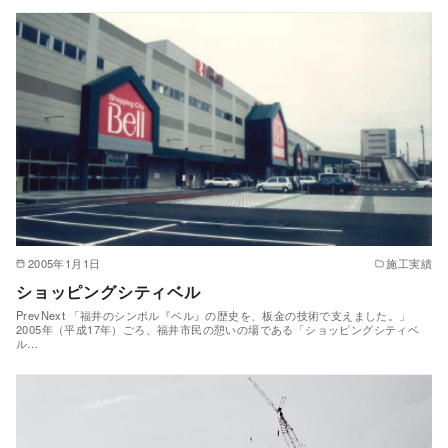
2005年1月1日
施工実績
ショッピングシティベル
PrevNext 「福井のシンボル『ベル』の歴史を、板金の技術で支えました。」
2005年（平成17年）ごろ、福井市民の憩いの場である「ショッピングシティベ
ル…