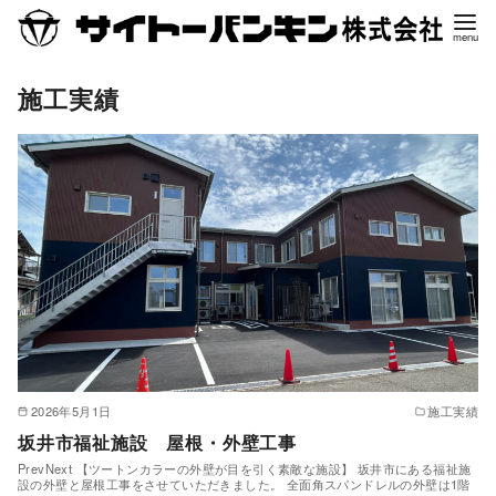
コ
ン
テ
施工実績
ン
ツ
へ
移
動
2026年5月1日
施工実績
坂井市福祉施設 屋根・外壁工事
PrevNext 【ツートンカラーの外壁が目を引く素敵な施設】 坂井市にある福祉施
設の外壁と屋根工事をさせていただきました。 全面角スパンドレルの外壁は1階