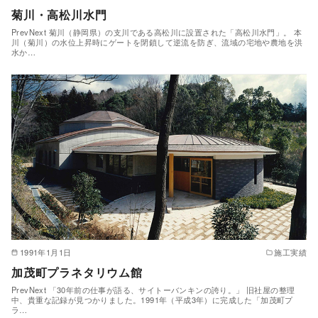
菊川・高松川水門
PrevNext 菊川（静岡県）の支川である高松川に設置された「高松川水門」。 本
川（菊川）の水位上昇時にゲートを閉鎖して逆流を防ぎ、流域の宅地や農地を洪
水か…
1991年1月1日
施工実績
加茂町プラネタリウム館
PrevNext 「30年前の仕事が語る、サイトーバンキンの誇り。」 旧社屋の整理
中、貴重な記録が見つかりました。1991年（平成3年）に完成した「加茂町プ
ラ…