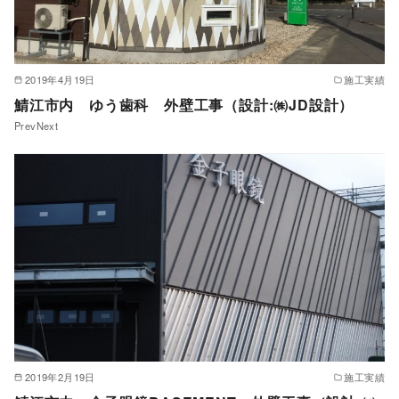
2019年4月19日
施工実績
鯖江市内 ゆう歯科 外壁工事（設計:㈱JD設計）
PrevNext
2019年2月19日
施工実績